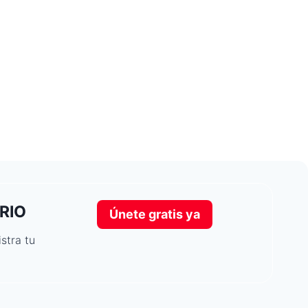
RIO
Únete gratis ya
stra tu