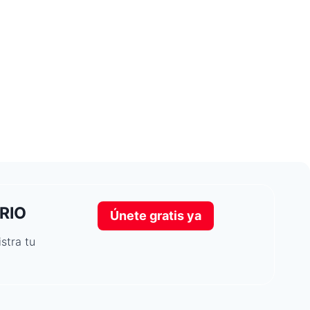
RIO
Únete gratis ya
stra tu