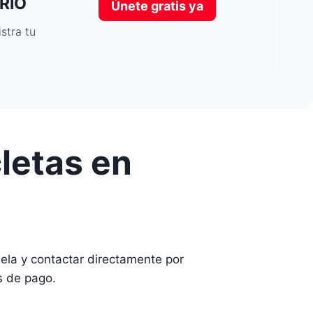
RIO
Únete gratis ya
stra tu
letas en
la y contactar directamente por
s de pago.