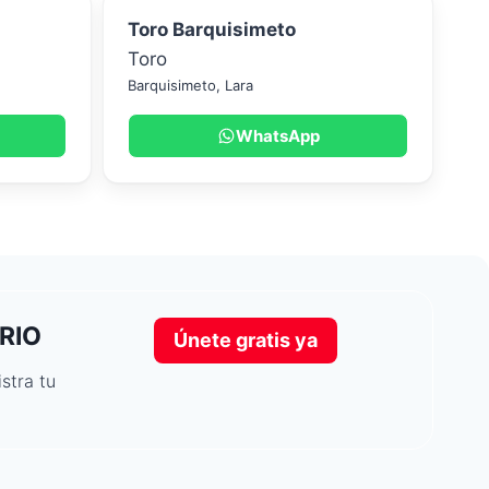
Toro Barquisimeto
Toro
Barquisimeto
,
Lara
WhatsApp
RIO
Únete gratis ya
stra tu