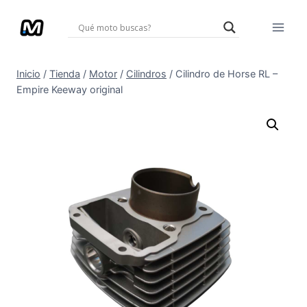
Saltar
al
contenido
Inicio
/
Tienda
/
Motor
/
Cilindros
/
Cilindro de Horse RL –
Empire Keeway original