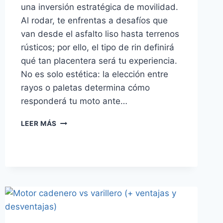
una inversión estratégica de movilidad.
Al rodar, te enfrentas a desafíos que
van desde el asfalto liso hasta terrenos
rústicos; por ello, el tipo de rin definirá
qué tan placentera será tu experiencia.
No es solo estética: la elección entre
rayos o paletas determina cómo
responderá tu moto ante…
RINES
LEER MÁS
DE
RAYOS
VS.
PALETAS:
DECISIONES
IMPORTANTES
ANTES
DE
COMPRAR