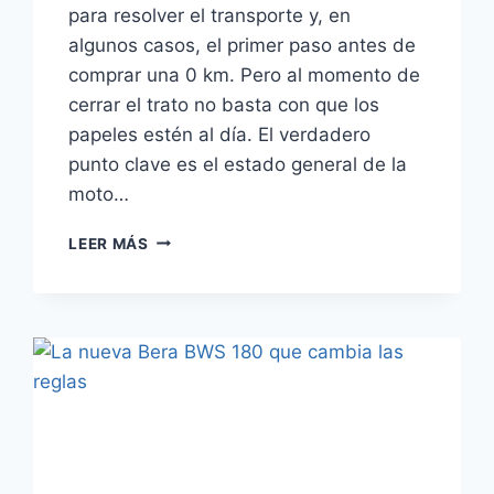
para resolver el transporte y, en
algunos casos, el primer paso antes de
comprar una 0 km. Pero al momento de
cerrar el trato no basta con que los
papeles estén al día. El verdadero
punto clave es el estado general de la
moto…
¿CÓMO
LEER MÁS
SABER
EL
KILOMETRAJE
REAL
DE
UNA
MOTO
USADA?