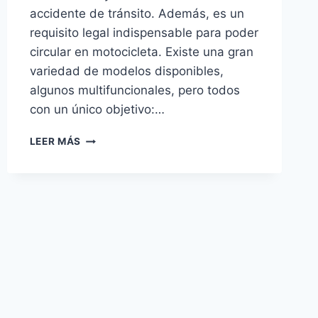
accidente de tránsito. Además, es un
requisito legal indispensable para poder
circular en motocicleta. Existe una gran
variedad de modelos disponibles,
algunos multifuncionales, pero todos
con un único objetivo:…
CASCO
LEER MÁS
DE
MOTO:
CÓMO
ELEGIR
EL
CORRECTO
PARA
PROTEGER
TU
VIDA