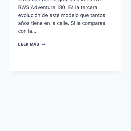
BWS Adventure 180. Es la tercera
evolución de este modelo que tantos
años tiene en la calle. Si la comparas
con la…
LA
LEER MÁS
NUEVA
BERA
BWS
180
QUE
CAMBIA
LAS
REGLAS