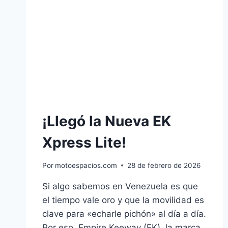
COMPRA
INTELIGENTE
EN
VENEZUELA
¡Llegó la Nueva EK
Xpress Lite!
Por
motoespacios.com
28 de febrero de 2026
Si algo sabemos en Venezuela es que
el tiempo vale oro y que la movilidad es
clave para «echarle pichón» al día a día.
Por eso, Empire Keeway (EK), la marca