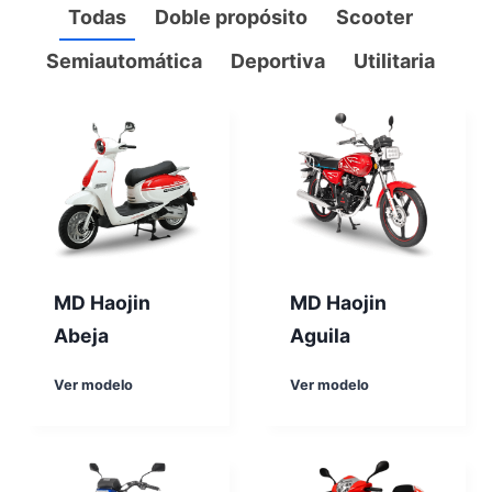
Todas
Doble propósito
Scooter
Semiautomática
Deportiva
Utilitaria
MD Haojin
MD Haojin
Abeja
Aguila
M
M
Ver modelo
Ver modelo
D
D
H
H
a
a
o
o