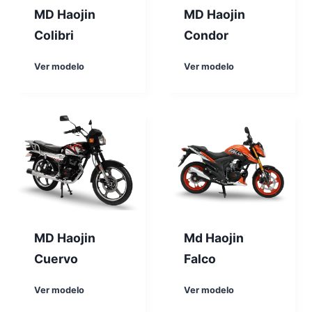
r
e
MD Haojin
MD Haojin
i
n
Colibri
Condor
o
a
l
M
M
Ver modelo
Ver modelo
D
D
H
H
a
a
o
o
j
j
i
i
n
n
C
C
o
o
l
n
i
d
b
o
MD Haojin
Md Haojin
r
r
Cuervo
Falco
i
M
M
Ver modelo
Ver modelo
D
d