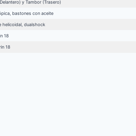
(Delantero) y Tambor (Trasero)
ópica, bastones con aceite
 helicoidal, dualshock
in 18
rin 18