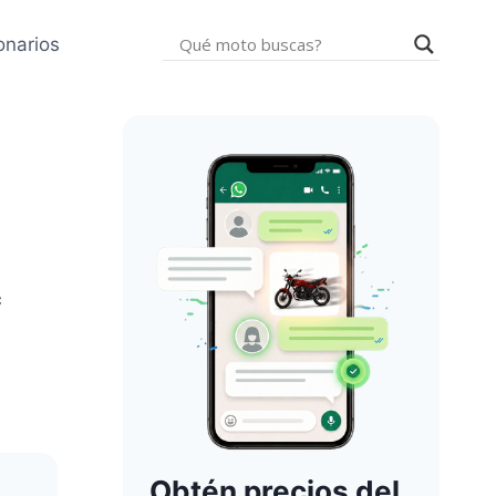
onarios
c
Obtén precios del