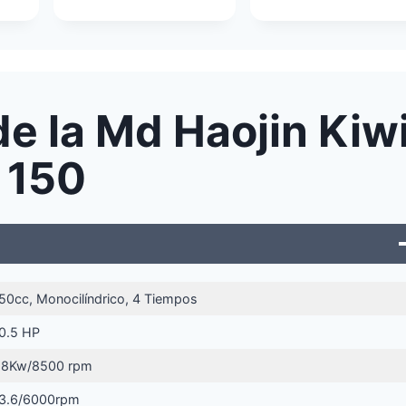
de la Md Haojin Kiw
150
50cc, Monocilíndrico, 4 Tiempos
0.5 HP
,8Kw/8500 rpm
3.6/6000rpm