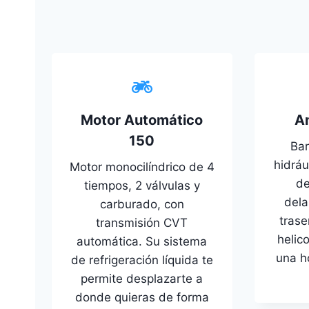
Motor Automático
A
150
Bar
hidrá
Motor monocilíndrico de 4
de
tiempos, 2 válvulas y
dela
carburado, con
trase
transmisión CVT
helic
automática. Su sistema
una ho
de refrigeración líquida te
permite desplazarte a
donde quieras de forma