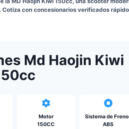
 de la MD Haojin Kiwi 150cc, una scooter mode
. Cotiza con concesionarios verificados rápido
nes Md Haojin Kiwi
150cc
Motor
Sistema de Freno
150CC
ABS