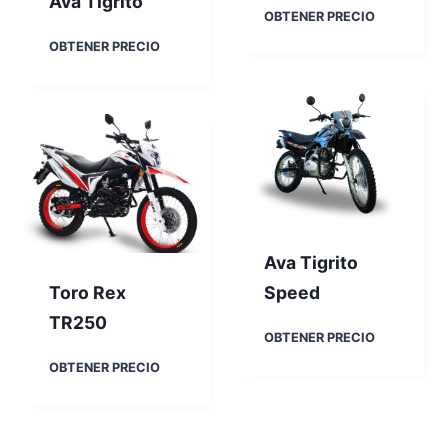
Ava Tigrito
0
E
OBTENER PRECIO
K
A
OBTENER PRECIO
T
v
X
a
I
T
I
i
1
g
5
r
0
i
t
o
Ava Tigrito
Toro Rex
Speed
TR250
A
OBTENER PRECIO
v
T
OBTENER PRECIO
a
o
T
r
i
o
g
R