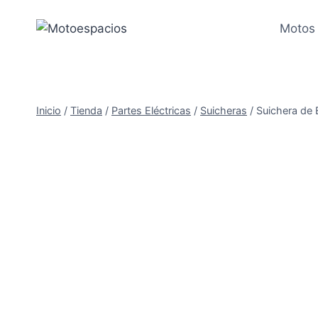
Saltar
al
Motos
contenido
Inicio
/
Tienda
/
Partes Eléctricas
/
Suicheras
/
Suichera de 