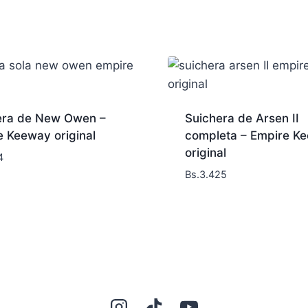
era de New Owen –
Suichera de Arsen II
e Keeway original
completa – Empire K
original
4
Bs.
3.425