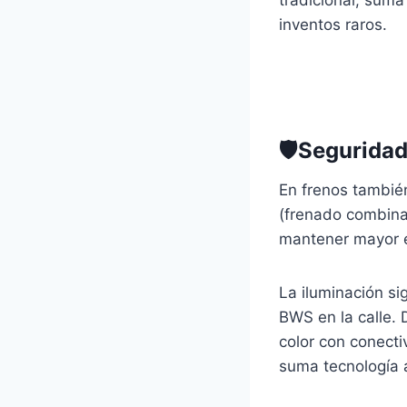
tradicional, suma
inventos raros.
🛡️Seguridad
En frenos tambié
(frenado combinad
mantener mayor e
La iluminación si
BWS en la calle. D
color con conect
suma tecnología 