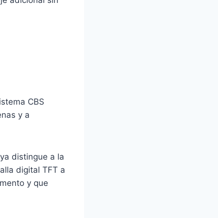
e adicional sin
sistema CBS
enas y a
ya distingue a la
alla digital TFT a
gmento y que