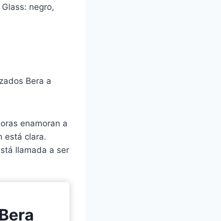
 Glass: negro,
izados Bera a
ejoras enamoran a
 está clara.
stá llamada a ser
 Bera