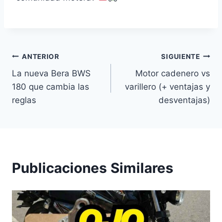
Navegación
ANTERIOR
SIGUIENTE
La nueva Bera BWS
Motor cadenero vs
de
180 que cambia las
varillero (+ ventajas y
entradas
reglas
desventajas)
Publicaciones Similares