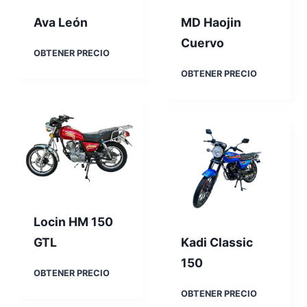
Ava León
MD Haojin
Cuervo
A
OBTENER PRECIO
v
M
OBTENER PRECIO
a
D
L
H
e
a
ó
o
n
j
i
n
C
u
e
Locin HM 150
r
v
GTL
Kadi Classic
o
150
L
OBTENER PRECIO
o
K
OBTENER PRECIO
c
a