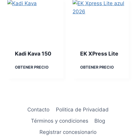
T
u
R
l
X
e
1
5
0
Kadi Kava 150
EK XPress Lite
K
E
OBTENER PRECIO
OBTENER PRECIO
a
K
d
X
i
P
K
r
a
e
v
s
Contacto
Politica de Privacidad
a
s
1
L
Términos y condiciones
Blog
5
i
0
t
Registrar concesionario
e