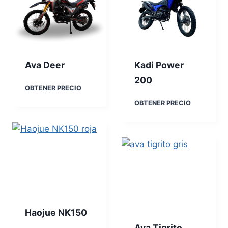
Ava Deer
Kadi Power
200
A
OBTENER PRECIO
v
K
OBTENER PRECIO
a
a
D
d
e
i
e
P
r
o
w
e
r
2
0
Haojue NK150
0
Ava Tigrito