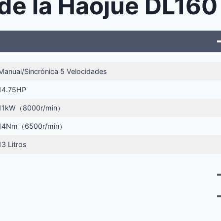
 de la Haojue DL160
Manual/Sincrónica 5 Velocidades
14.75HP
11kW（8000r/min）
14Nm（6500r/min）
13 Litros