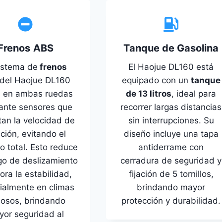
Frenos
ABS
Tanque de Gasolina
sistema de
frenos
El Haojue DL160 está
del Haojue DL160
equipado con un
tanque
a en ambas ruedas
de 13 litros
, ideal para
ante sensores que
recorrer largas distancias
tan la velocidad de
sin interrupciones. Su
ación, evitando el
diseño incluye una tapa
o total. Esto reduce
antiderrame con
sgo de deslizamiento
cerradura de seguridad y
ora la estabilidad,
fijación de 5 tornillos,
ialmente en climas
brindando mayor
viosos, brindando
protección y durabilidad.
or seguridad al