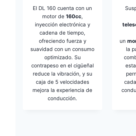
El DL 160 cuenta con un
Susp
motor de
160cc
,
inyección electrónica y
tele
cadena de tiempo,
ofreciendo fuerza y
un
mo
suavidad con un consumo
la p
optimizado. Su
comb
contrapeso en el cigüeñal
esta
reduce la vibración, y su
perm
caja de 5 velocidades
cada
mejora la experiencia de
condu
conducción.