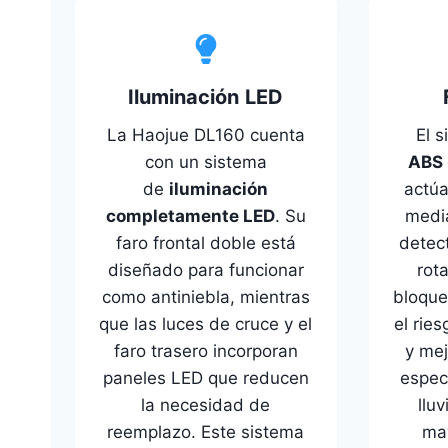
Iluminación
LED
La Haojue DL160 cuenta
El 
con un sistema
ABS
de
iluminación
actú
completamente LED
. Su
medi
faro frontal doble está
detec
diseñado para funcionar
rot
como antiniebla, mientras
bloque
que las luces de cruce y el
el rie
faro trasero incorporan
y mej
paneles LED que reducen
espec
la necesidad de
llu
reemplazo. Este sistema
may