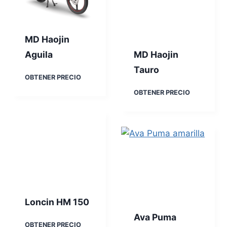
n
d
C
o
u
e
MD Haojin
r
v
Aguila
MD Haojin
o
Tauro
M
OBTENER PRECIO
D
M
OBTENER PRECIO
H
D
a
H
o
a
j
o
i
j
n
i
A
n
g
T
u
a
i
u
l
Loncin HM 150
r
a
o
Ava Puma
L
OBTENER PRECIO