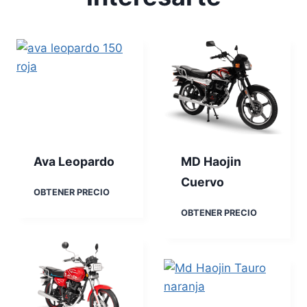
Ava Leopardo
MD Haojin
Cuervo
A
OBTENER PRECIO
v
M
OBTENER PRECIO
a
D
L
H
e
a
o
o
p
j
a
i
r