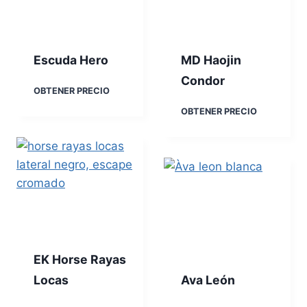
0
L
-
i
8
t
e
Escuda Hero
MD Haojin
Condor
E
OBTENER PRECIO
s
M
OBTENER PRECIO
c
D
u
H
d
a
a
o
H
j
e
i
r
n
o
C
o
n
EK Horse Rayas
d
o
Locas
Ava León
r