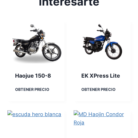
interesarte
Haojue 150-8
EK XPress Lite
H
E
OBTENER PRECIO
OBTENER PRECIO
a
K
o
X
j
P
u
r
e
e
1
s
5
s