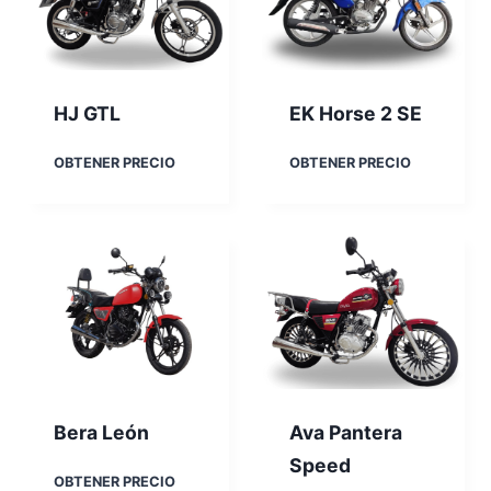
r
r
d
a
o
HJ GTL
EK Horse 2 SE
H
E
OBTENER PRECIO
OBTENER PRECIO
J
K
G
H
T
o
L
r
s
e
2
S
E
Bera León
Ava Pantera
Speed
B
OBTENER PRECIO