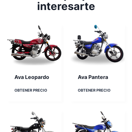
interesarte
Ava Leopardo
Ava Pantera
A
A
OBTENER PRECIO
OBTENER PRECIO
v
v
a
a
L
P
e
a
o
n
p
t
a
e