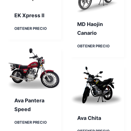
o
n
EK Xpress II
d
o
MD Haojin
r
E
OBTENER PRECIO
Canario
K
X
p
M
OBTENER PRECIO
r
D
e
H
s
a
s
o
I
j
I
i
n
C
a
Ava Pantera
n
Speed
a
r
Ava Chita
i
A
OBTENER PRECIO
o
v
A