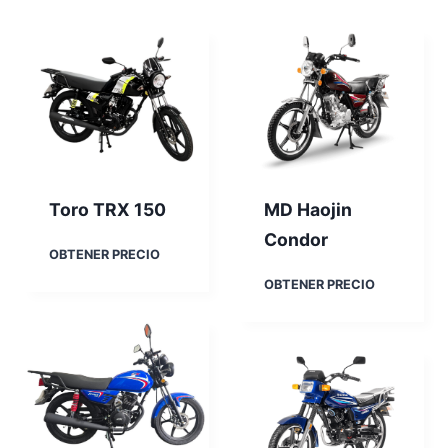
Toro TRX 150
MD Haojin
Condor
T
OBTENER PRECIO
o
M
OBTENER PRECIO
r
D
o
H
T
a
R
o
X
j
1
i
5
n
0
C