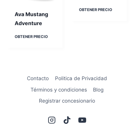
0
0
H
OBTENER PRECIO
Ava Mustang
a
o
Adventure
j
u
A
OBTENER PRECIO
e
v
D
a
L
M
1
u
6
s
0
t
Contacto
Politica de Privacidad
a
n
Términos y condiciones
Blog
g
A
Registrar concesionario
d
v
e
n
t
u