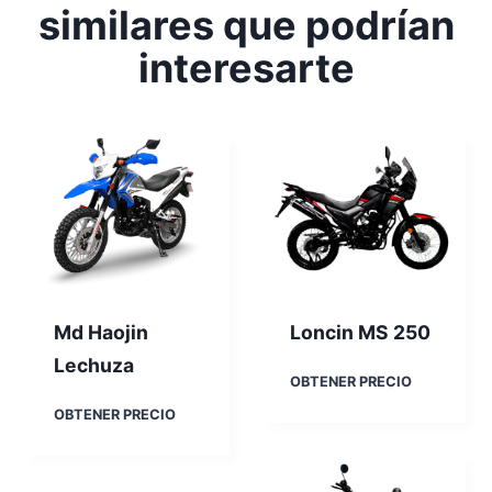
similares que podrían
interesarte
Md Haojin
Loncin MS 250
Lechuza
L
OBTENER PRECIO
o
M
OBTENER PRECIO
n
d
c
H
i
a
n