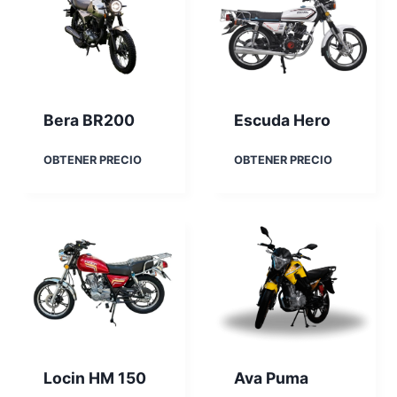
Bera BR200
Escuda Hero
B
E
OBTENER PRECIO
OBTENER PRECIO
e
s
r
c
a
u
B
d
R
a
2
H
0
e
0
r
o
Locin HM 150
Ava Puma