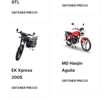
GTL
A
OBTENER PRECIO
v
L
OBTENER PRECIO
a
o
P
c
u
i
m
n
a
H
M
1
5
0
G
MD Haojin
T
L
EK Xpress
Aguila
200S
M
OBTENER PRECIO
D
E
OBTENER PRECIO
H
K
a
X
o
p
j